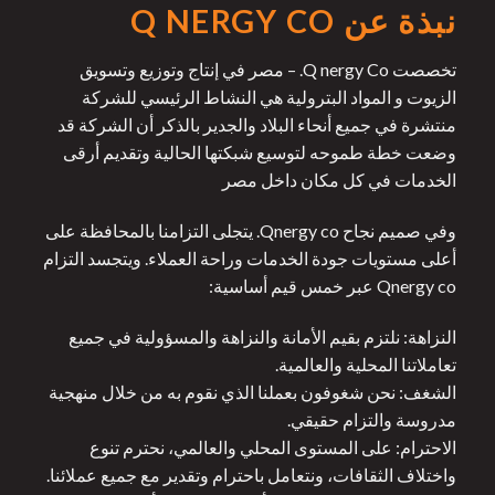
نبذة عن Q NERGY CO
تخصصت Q nergy Co. – مصر في إنتاج وتوزيع وتسويق
الزيوت و المواد البترولية هي النشاط الرئيسي للشركة
منتشرة في جميع أنحاء البلاد والجدير بالذكر أن الشركة قد
وضعت خطة طموحه لتوسيع شبكتها الحالية وتقديم أرقى
الخدمات في كل مكان داخل مصر
وفي صميم نجاح Qnergy co. يتجلى التزامنا بالمحافظة على
أعلى مستويات جودة الخدمات وراحة العملاء. ويتجسد التزام
Qnergy co عبر خمس قيم أساسية:
النزاهة: نلتزم بقيم الأمانة والنزاهة والمسؤولية في جميع
تعاملاتنا المحلية والعالمية.
الشغف: نحن شغوفون بعملنا الذي نقوم به من خلال منهجية
مدروسة والتزام حقيقي.
الاحترام: على المستوى المحلي والعالمي، نحترم تنوع
واختلاف الثقافات، ونتعامل باحترام وتقدير مع جميع عملائنا.