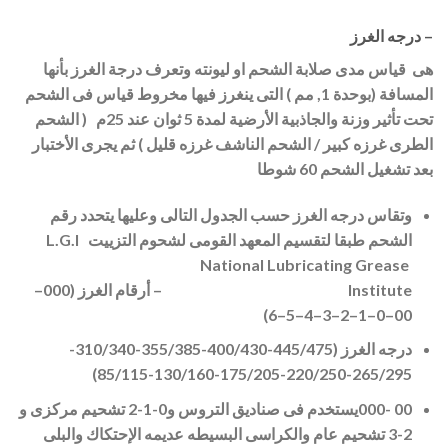
– درجه الغرز
هى قياس مدى صلابة الشحم او ليونته وتعرف درجة الغرز بأنها
المسافة (بوحدة 1, مم ) التى ينغرز فيها مخروط قياس فى الشحم
تحت تأثير وزنة والجاذبية الأرضية لمدة 5 ثوان عند 25م ( الشحم
الطرى غرز
ه
كبير / الشحم الناشف غرزه قليل ) ثم يجرى الأخ
ت
بار
بعد تشغيل الشحم 60 شوطا
وتقاس درجه الغرز حسب الجدول التالى وعليها يتحدد رقم
الشحم طبقا لتقسيم المعهد القومى لشحوم التزييت
L.G.I
National Lubricating Grease
Institute
– أرقام الغرز (000–
00–0–1–2–3–4–5–6)
درجه الغرز (445/475-400/430-355/385-310/340-
265/295-220/250-175/205-130/160-85/115)
00 -000يستخدم فى صناديق التروس و0-1-2 تشحيم مركزى و
2-3 تشحيم عام والكراسى البسيطه عديمه الإحتكاك والبلى