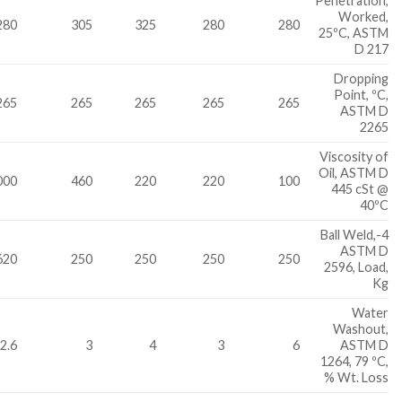
Penetration,
Worked,
280
305
325
280
280
25ºC, ASTM
D 217
Dropping
Point, ºC,
265
265
265
265
265
ASTM D
2265
Viscosity of
Oil, ASTM D
000
460
220
220
100
445 cSt @
40ºC
4-Ball Weld,
ASTM D
620
250
250
250
250
2596, Load,
Kg
Water
Washout,
2.6
3
4
3
6
ASTM D
1264, 79 ºC,
% Wt. Loss