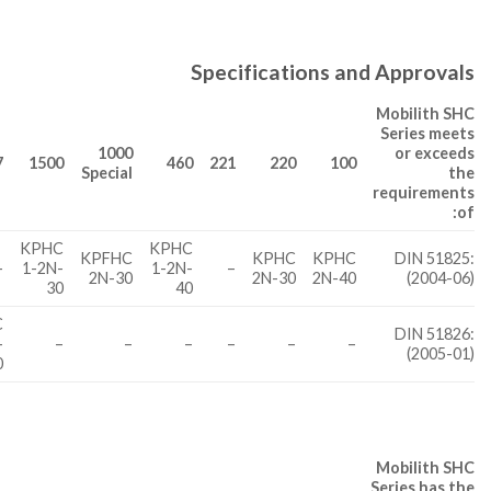
Specifications and Approvals
Mobilith SHC
Series meets
1000
or exceeds
7
1500
460
221
220
100
Special
the
requirements
of:
KPHC
KPHC
KPFHC
KPHC
KPHC
DIN 51825:
–
1-2N-
1-2N-
–
2N-30
2N-30
2N-40
(2004-06)
30
40
C
DIN 51826:
-
–
–
–
–
–
–
(2005-01)
0
Mobilith SHC
Series has the