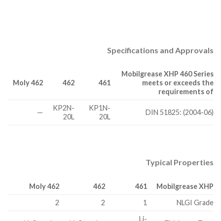
Specifications and Approvals
Mobilgrease XHP 460 Series
462 Moly
462
461
meets or exceeds the
requirements of
KP2N-
KP1N-
—
DIN 51825: (2004-06)
20L
20L
Typical Properties
462 Moly
462
461
Mobilgrease XHP
2
2
1
NLGI Grade
Li-