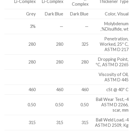
Li-Complex
Li-Complex
Thickener Type
Complex
Grey
Dark Blue
Dark Blue
Color, Visual
Molybdenum
3%
—
—
Disulfide, wt%,
Penetration,
280
280
325
Worked, 25º C,
ASTM D 217
Dropping Point,
280
280
280
ºC, ASTM D 2265
Viscosity of Oil,
ASTM D 445
460
460
460
cSt @ 40º C
4-Ball Wear Test,
0.50
0.50
0.50
ASTM D 2266,
scar, mm
4-Ball Weld Load,
315
315
315
ASTM D 2509, Kg