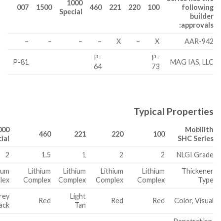
1000
007
1500
460
221
220
100
following
Special
builder
approvals:
–
–
–
–
X
–
X
AAR-942
P-
P-
P-81
MAG IAS, LLC
64
73
Typical Properties
000
Mobilith
460
221
220
100
ial
SHC Series
2
1.5
1
2
2
NLGI Grade
ium
Lithium
Lithium
Lithium
Lithium
Thickener
lex
Complex
Complex
Complex
Complex
Type
rey
Light
Red
Red
Red
Color, Visual
ack
Tan