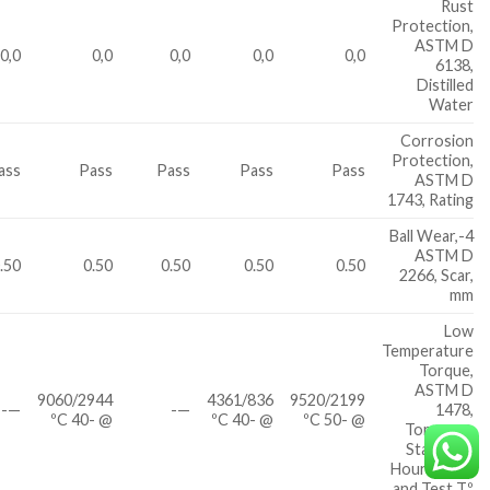
Rust
Protection,
ASTM D
0,0
0,0
0,0
0,0
0,0
6138,
Distilled
Water
Corrosion
Protection,
ass
Pass
Pass
Pass
Pass
ASTM D
1743, Rating
4-Ball Wear,
ASTM D
.50
0.50
0.50
0.50
0.50
2266, Scar,
mm
Low
Temperature
Torque,
ASTM D
9060/2944
4361/836
9520/2199
—-
—-
1478,
@ -40 ºC
@ -40 ºC
@ -50 ºC
Torque @
Startup/1
Hour in gcm
and Test Tº