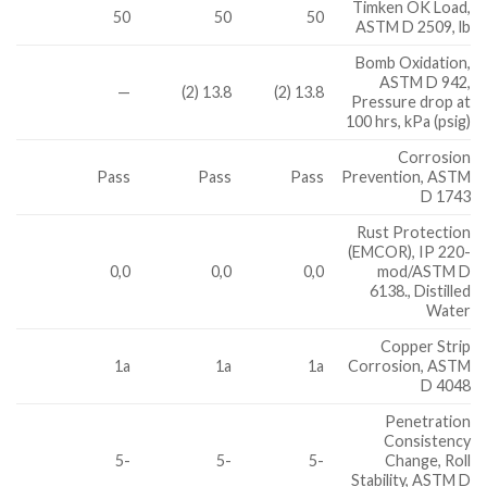
Timken OK Load,
50
50
50
ASTM D 2509, lb
Bomb Oxidation,
ASTM D 942,
—
13.8 (2)
13.8 (2)
Pressure drop at
100 hrs, kPa (psig)
Corrosion
Pass
Pass
Pass
Prevention, ASTM
D 1743
Rust Protection
(EMCOR), IP 220-
0,0
0,0
0,0
mod/ASTM D
6138., Distilled
Water
Copper Strip
1a
1a
1a
Corrosion, ASTM
D 4048
Penetration
Consistency
-5
-5
-5
Change, Roll
Stability, ASTM D