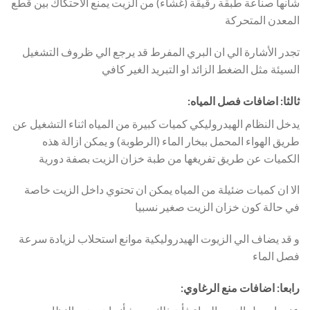
شأنها صناعة طبقة رقيقة (غشاء) من الزيت يمنع الأحتكاك بين قطع
المعدن المتحركة
تجدر الأشارة الي ان البري المفرط قد يرجع الي ظروف التشغيل
السيئة مثل الضغط الزائد او التبريد الغير كافي
ثالثا: اضافات فصل المياه:
يدخل النظام الهيدروليكي كميات كبيرة من المياه اثناء التشغيل عن
طريق الهواء المحمل ببخار الماء (الرطوبة) و يمكن ازالة هذه
الكميات عن طريق تفريغها من طبة خزان الزيت بصفة دورية
الا ان كميات ضئيلة من المياه يمكن ان تحتوي داخل الزيت خاصة
في حالة كون خزان الزيت صغير نسبيا
و قد يضاف الي الزيوت الهيدروليكية موانع استحلاب لزيادة سرعة
فصل الماء
رابعا: اضافات منع الرغاوي: