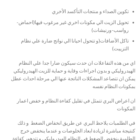
تكوين الصداء و منتجات التأكسد الأخري
تحويل الزيت الي مكونات اخري غير مرغوب فيها(احماض-
رواسب-ورنيشات)
تاكل الأضافات(و تتحول احيانا الي نواتج ضارة علي نظام
التزييت)
اي من هذه التفاعلات ان حدث سيكون ضارا جدا علي النظام
الهيدروليكي و بدون اجراءات وقاية و حماية للزيت الهيدروليكي
يمكن ان تتصاعد المشكلات الناتجة عنها الي مرحلة احداث عطل
بمكونات النظام نفسه
ان اعراض البري تتمثل في تقليل كفاءة النظام و خفض اعمار
المكونات
في الطلمبات يلاحظ البري عن طريق انخفاض الضغط و ذلك
كنتيجة مباشرة لزيادة ابعاد الخلوصات و عندما ينخفض خرج
الطلمبة ينخفض الضغط في النظام الهيدروليكي و تتدهور كفاءة