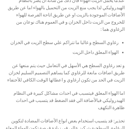
عندما يحمل الزيت الهواء فأن ذلك من شأنه ان يضر بالنظام
الهيدروليكي لذا يجب منع الزيت من التحميل بالهواء اما عن طريق
الأضافات الموجودة بالزيت او عن طريق اتاحة الفرصة للهواء
للخروج من الزيت داخل الخزان و في العموم هناك نوعان من
الرغاوي هما :
رغاوي السطح و غالبا ما تتراكم علي سطح الزيت في الخزان
الهواء المعلق داخل الزيت
و تعد رغاوي السطح هي الأسهل في التعامل حيث يتم منعها عن
طريق اضافات مانعة للرغاوي كما يساهم التصميم السليم لخزان
الزيت في الحد من تكون ارغاوي و اعطائها الوقت الكافي للأختفاء
اما الهواء المعلق فيتسبب في احداث مشاكل كبيرة في النظام
الهيدروليكي فبالأضافة الي فقد الضغط قد يتسبب في احداث
ظاهرة التكهف
تحذير: قد يتسبب استخدام بعض انواع الأضافات المضادة لتكوين
الرغاوي السطحية بتركيز عالي في زيادة فرصة تكون الهواء المعلق