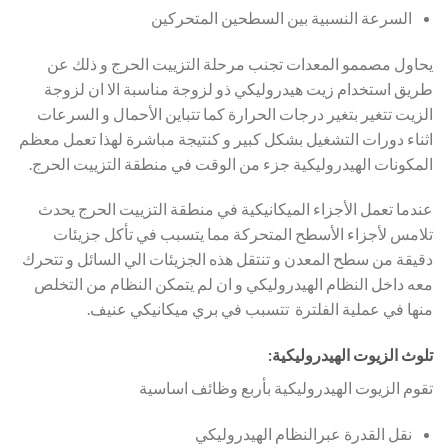
السرعة النسبية بين السطحين المتحركين
يحاول مصممو المعدات تجنب مرحلة التزييت الحرج و ذلك عن
طريق استخدام زيت هيدروليكي ذو لزوجة مناسبة الا ان لزوجة
الزيت تتغير بتغير درجات الحرارة كما تتباين الأحمال و السرعات
اثناء دورات التشغيل بشكل كبير و كنتيجة مباشرة لهذا تعمل معظم
المكونات الهيدروليكية جزء من الوقت في منطقة التزييت الحرج.
عندما تعمل الأجزاء الميكانيكية في منطقة التزييت الحرج يحدث
تلامس لأجزاء الأسطح المتحركة مما يتسبب في تأكل جزيئات
دقيقة من سطح المعدن و تنتقل هذه الجزيئات الي السائل و تتحرك
معه داخل النظام الهيدروليكي و ان لم يتمكن النظام من التخلص
منها في عملية الفلترة تتسبب في بري ميكانيكي عنيف.
تلوث الزيوت الهيدروليكية:
تقوم الزيوت الهيدروليكية بأربع وظائف اساسية
نقل القدرة عبرالنظام الهيدروليكي