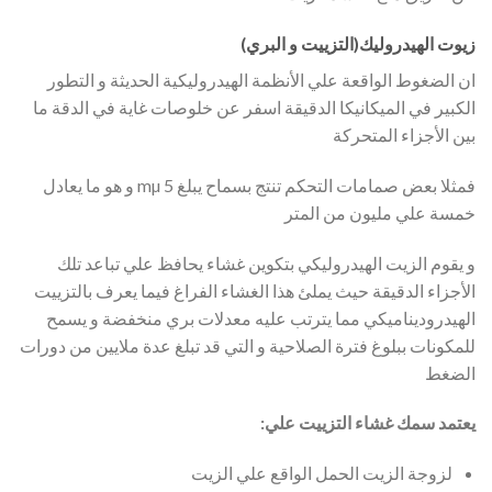
زيوت الهيدروليك(التزييت و البري)
ان الضغوط الواقعة علي الأنظمة الهيدروليكية الحديثة و التطور
الكبير في الميكانيكا الدقيقة اسفر عن خلوصات غاية في الدقة ما
بين الأجزاء المتحركة
فمثلا بعض صمامات التحكم تنتج بسماح يبلغ 5 mµ و هو ما يعادل
خمسة علي مليون من المتر
و يقوم الزيت الهيدروليكي بتكوين غشاء يحافظ علي تباعد تلك
الأجزاء الدقيقة حيث يملئ هذا الغشاء الفراغ فيما يعرف بالتزييت
الهيدروديناميكي مما يترتب عليه معدلات بري منخفضة و يسمح
للمكونات ببلوغ فترة الصلاحية و التي قد تبلغ عدة ملايين من دورات
الضغط
يعتمد سمك غشاء التزييت علي:
لزوجة الزيت الحمل الواقع علي الزيت