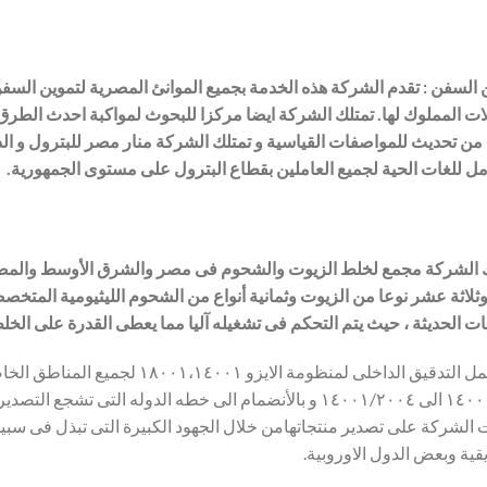
 السفن : تقدم الشركة هذه الخدمة بجميع الموانئ المصرية لتموين الس
لات المملوك لها. تمتلك الشركة ايضا مركزا للبحوث لمواكبة احدث الطرق
 من تحديث للمواصفات القياسية و تمتلك الشركة منار مصر للبترول و الذى
ل للغات الحية لجميع العاملين بقطاع البترول على مستوى الجمهورية.
وثلاثة عشر نوعا من الزيوت وثمانية أنواع من الشحوم الليثيومية المتخ
يات الحديثة ، حيث يتم التحكم فى تشغيله آليا مما يعطى القدرة على الخل
تم عمل التدقيق الداخلى لمنظومة الايزو
١٤٠٠١/٩٦ الى ١٤٠٠١/٢٠٠٤ و بالأنضمام الى خطه الدوله التى 
الشركة على تصدير منتجاتهامن خلال الجهود الكبيرة التى تبذل فى سبيل 
يقية وبعض الدول الاوروبية.