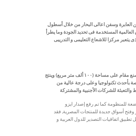
فن العابرة وسفن اعالى البحار من خلال أسطول
 العالمية المستخدمة فى تحديد الجودة وما يطرأ
 يتعبر مركزا للاشعاع التعليمى و التدريبى
تمتلك الشركة مجمع لخلط الزيوت والشحوم فى مصر والشرق الأوسط والمصنع مقام على مساحة (١٠٠ ألف متر مربع) وينتج
صصة بأحدث تكنولوجيا وعلى درجة عالية من
ط والتعبئة للشركات الأجنبية والمشتركة
 ١٨٠٠١،١٤٠٠١ لجميع المناطق الخاضعة للمنظومة كما تم رفع إصدار ايزو
تشجع التصدير وفتح أسواق جديدة للمنتجات المصرية, فقد
تطبيق اتفاقيات التصدير للدول العربية و