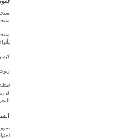
تقوم
منتجا
منتجا
منتجا
بأنوا
كيماو
زيوت 
تمتلك
فى تز
للتخز
السو
تموين
احتيا