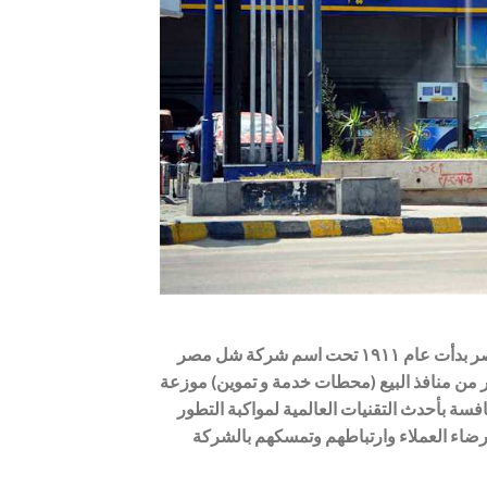
شركة مصر للبترول هى احدى اكبر شركات تسويق المنتجات البترولية فى مصر بدأت عام ١٩١١ تحت اسم شركة شل مصر
من خلال عدد كبير من منافذ البيع (محطات خدمة و تموين) موزعة
سة بأحدث التقنيات العالمية لمواكبة التطور
رضاء العملاء وارتباطهم وتمسكهم بالشركة