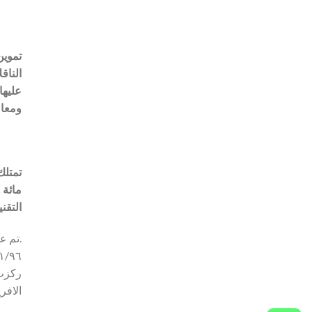
تموين
الناق
عليها
ومعام
مائة 
التقن
.
ركزت 
الافر