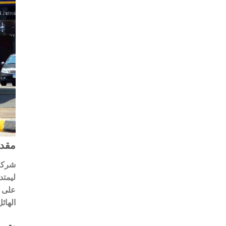
مقد
على ج
الهائ