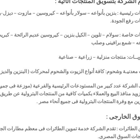
 الشركة بتسويق المنتجات الآتية :
ت رئيسية : بنزين بأنواعه – سولار بأنواعه – كيروسين – مازوت – ديزل-
ت رفع الجودة.
ت خاصة : سولام – تلوين – الكيل بنزين – كيروسين عديم الرائحة – كبريت 
عه – شمع برافينى وصلب
يــات: منتجات منزلية – زراعية – صناعية
معدنيـة وشحوم: كافة أنواع الزيوت والشحوم لمحركات ( البنزين والديز
 الشركة عدد كبير من المستودعات الرئيسية والفرعية (موزعة فى جميع أ
ويد منافذ البيع والعملاء بكميات كافية من المنتجات البترولية عن طريق 
ين مع وفرة المنتجات البترولية فى جميع أنحاء مصر .
ق الخارجى :
 الطائرات : تقدم الشركة خدمة تموين الطائرات فى معظم مطارات الجم
جات السوق المصرى.